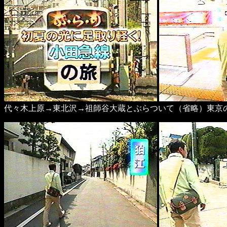
代々木上原→東北沢→祖師谷大蔵とぶらついて（省略）東京