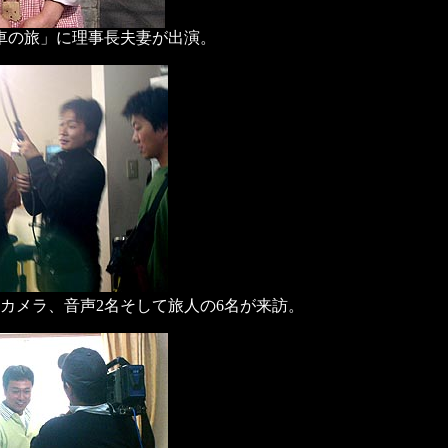
下車の旅」に理事長夫妻が出演。
、カメラ、音声2名そして旅人の6名が来訪。