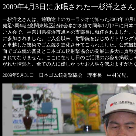
2009年4月3日に永眠された一杉洋之さ
一杉洋之さんは、通勤途上のカーラジオで知った2003年10月
発足3周年記念関東地区記録会参加を経て同年12月7日に日本
ご入会で、神奈川県横浜市旭区の支部長に就任されました。
に参加されました。ご入会以来、射撃銃をはじめガトリング
と卓越した技術でゴム銃を進化させてこられました。公式競
面でゴム銃の普及と日本ゴム銃射撃協会の発展に多大に貢献さ
まれてなりません。ここに在りし日のご活躍のお姿を掲載し
がれた情熱と、全ての人に優しかったお人柄を偲ぶよすがと
2009年5月31日 日本ゴム銃射撃協会 理事長 中村光児。