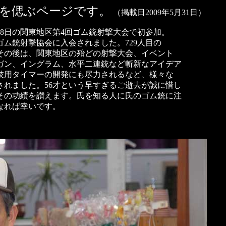
んを偲ぶページです。
（掲載日2009年5月31日）
18日の関東地区第4回ゴム銃射撃大会で初参加。
ゴム銃射撃協会に入会されました。729人目の
その後は、関東地区の殆どの射撃大会、イベント
ガン、イングラム、水平二連銃など斬新なアイデア
技用タイマーの開発にも尽力されるなど、様々な
れました。56才という早すぎるご逝去が誠に惜し
その功績を讃えます。氏を知る人に氏のゴム銃に注
なれば幸いです。