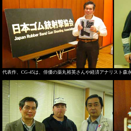
代表作、CG-45は、俳優の薬丸裕英さんや経済アナリスト森